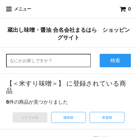
0
メニュー
蔵出し味噌・醤油 合名会社まるはら ショッピン
グサイト
検索
【＜米すり味噌＞】 に登録されている商
品
6
件の商品が見つかりました
おすすめ順
価格順
新着順