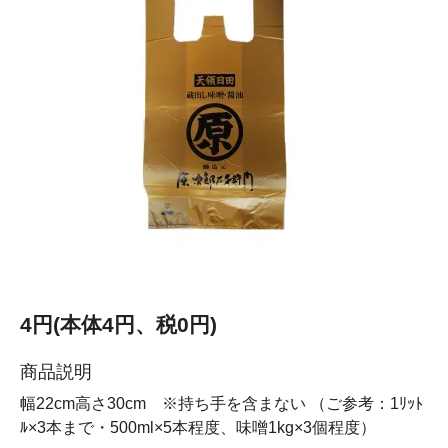
4円(本体4円、税0円)
商品説明
幅22cm高さ30cm ※持ち手を含まない （ご参考：1ﾘｯﾄ
ﾙ×3本まで・500ml×5本程度、味噌1kg×3個程度）