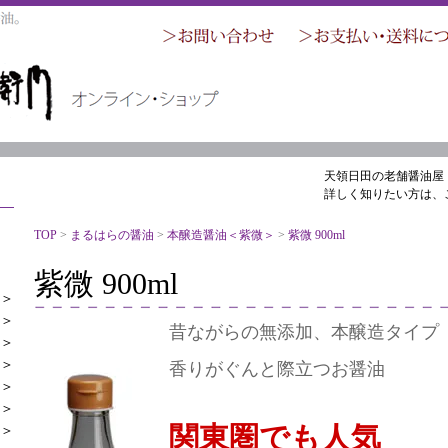
天領日田の老舗醤油屋
詳しく知りたい方は、
TOP
>
まるはらの醤油
>
本醸造醤油＜紫微＞
>
紫微 900ml
紫微 900ml
＞
＞
昔ながらの無添加、本醸造タイプ
＞
＞
香りがぐんと際立つお醤油
＞
＞
関東圏でも人気
＞