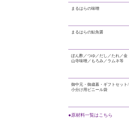
まるはらの味噌
まるはらの鮎魚醤
ぽん酢／つゆ／だし／たれ／金
山寺味噌／もろみ／ラムネ等
御中元・御歳暮・ギフトセット/
小分け用ビニール袋
●原材料一覧はこちら