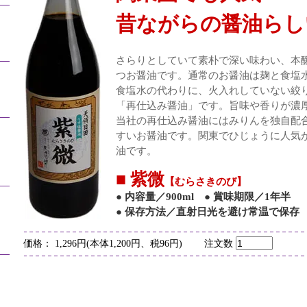
昔ながらの醤油らし
さらりとしていて素朴で深い味わい、本
つお醤油です。通常のお醤油は麹と食塩
食塩水の代わりに、火入れしていない絞
「再仕込み醤油」です。旨味や香りが濃
当社の再仕込み醤油にはみりんを独自配
すいお醤油です。関東でひじょうに人気
油です。
■ 紫微
【むらさきのび】
● 内容量／900ml ● 賞味期限／1年半
● 保存方法／直射日光を避け常温で保存
価格： 1,296円(本体1,200円、税96円) 注文数