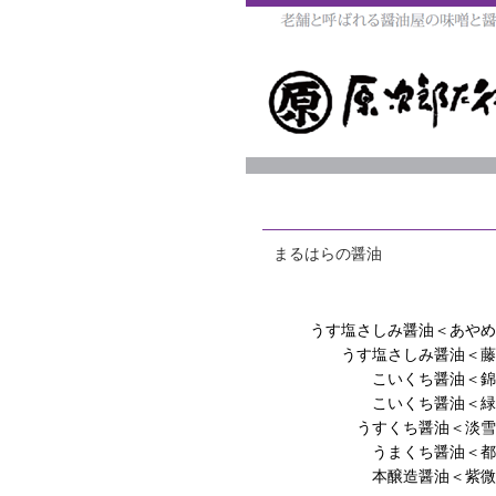
まるはらの醤油
うす塩さしみ醤油＜あやめ
うす塩さしみ醤油＜藤
こいくち醤油＜錦
こいくち醤油＜緑
うすくち醤油＜淡雪
うまくち醤油＜都
本醸造醤油＜紫微