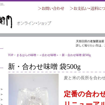
天領日田の老舗醤油屋
詳しく知りたい方は、
TOP
>
まるはらの味噌
>
＜合わせ味噌＞
>
新・合わせ味噌 袋500g
新・合わせ味噌 袋500g
麦と米の長所を合わ
＞
定番の合わ
＞
＞
リニューア
＞