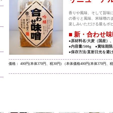
香りや風味、そして旨味
の香りと風味、米味噌の
楽しみいただける最もポ
■ 新・合わせ味
●原材料名/大麦（国産）
●内容量/500g ●賞味期
●保存方法/直射日光を避
価格： 400円(本体370円、税30円) （本体価格400円(本体370