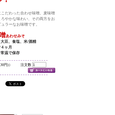
にこだわった合わせ味噌。麦味噌
まろやかな味わい、その両方をお
ピュラーなお味噌です。
噌
あわせみそ
、大豆、食塩、米/酒精
限/４ヶ月
け常温で保存
円、税30円)） 注文数