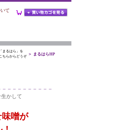
「まるはら」を
＞
まるはらHP
こちらからどうぞ
せ生かして
せ味噌が
ル！