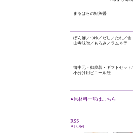
まるはらの鮎魚醤
ぽん酢／つゆ／だし／たれ／金
山寺味噌／もろみ／ラムネ等
御中元・御歳暮・ギフトセット/
小分け用ビニール袋
●原材料一覧はこちら
RSS
ATOM