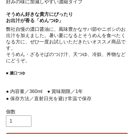
好みの味に加減しやすい濃縮タイプ
そうめん好きな貴方にぴったり
お出汁が香る「めんつゆ」
弊社自慢の濃口醤油に、風味豊かなサバ節やニボシのお
出汁を加えました。暑い夏になるとそうめんを食べたく
なる方に、ぜひ一度お試しいただきたいオススメ商品で
す。
そうめん・ざるそばのつけ汁、天つゆ、冷奴、丼物など
にどうぞ。
■ 濃口つゆ
● 内容量／360ml ● 賞味期限／1年
● 保存方法／直射日光を避け常温で保存
個数