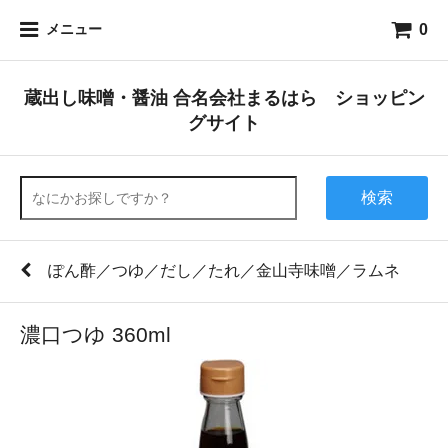
0
メニュー
蔵出し味噌・醤油 合名会社まるはら ショッピン
グサイト
検索
ぽん酢／つゆ／だし／たれ／金山寺味噌／ラムネ
濃口つゆ 360ml